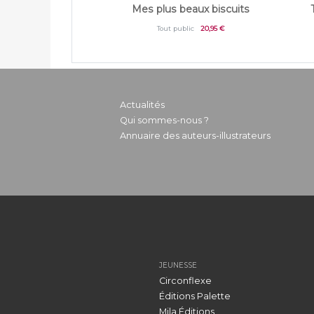
Mes plus beaux biscuits
Tout public
20,95 €
Actualités
Qui sommes-nous ?
Annuaire des auteurs-illustrateurs
JEUNESSE
Circonflexe
Éditions Palette
Mila Éditions