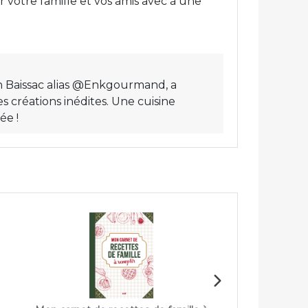
r votre famille et vos amis avec à une
in Baissac alias @Enkgourmand, a
s créations inédites. Une cuisine
ée !