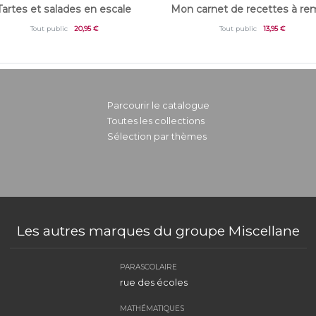
Tartes et salades en escale
Mon carnet de recettes à rem
Tout public
20,95 €
Tout public
13,95 €
Parcourir le catalogue
Toutes les collections
Sélection par thèmes
Les autres marques du groupe Miscellane
PARASCOLAIRE
rue des écoles
MATHÉMATIQUES