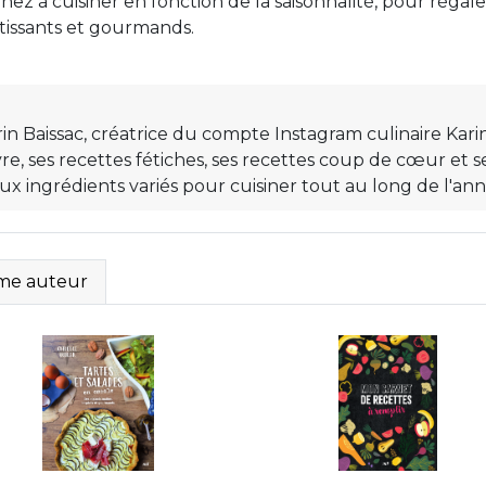
nez à cuisiner en fonction de la saisonnalité, pour régale
étissants et gourmands.
rin Baissac, créatrice du compte Instagram culinaire Kar
re, ses recettes fétiches, ses recettes coup de cœur et se
 aux ingrédients variés pour cuisiner tout au long de l'ann
e auteur