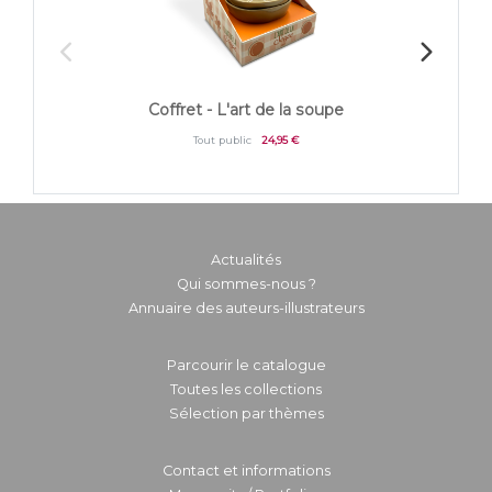
Mes rece
Coffret - L'art de la soupe
p
Tout public
24,95 €
Actualités
Qui sommes-nous ?
Annuaire des auteurs-illustrateurs
Parcourir le catalogue
Toutes les collections
Sélection par thèmes
Contact et informations