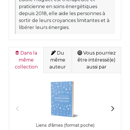
praticienne en soins énergétiques
depuis 2018, elle aide les personnes à
sortir de leurs croyances limitantes et à
libérer leurs énergies.
Dans la
Du
Vous pourriez
même
même
être intéressé(e)
collection
auteur
aussi par
Liens d'âmes (format poche)
Les Pl