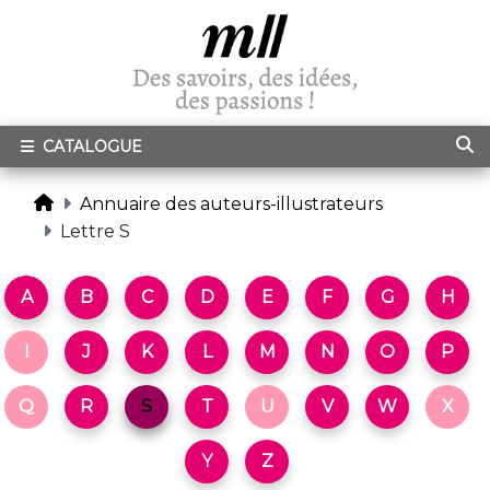
CATALOGUE
Annuaire des auteurs-illustrateurs
Lettre S
A
B
C
D
E
F
G
H
I
J
K
L
M
N
O
P
Q
R
S
T
U
V
W
X
Y
Z