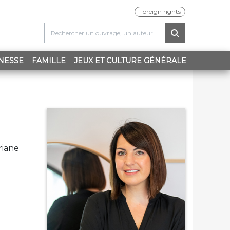
Foreign rights
NESSE
FAMILLE
JEUX ET CULTURE GÉNÉRALE
riane