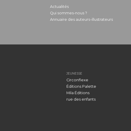
Actualités
Qui sommes-nous ?
Annuaire des auteurs-illustrateurs
JEUNESSE
Circonflexe
Éditions Palette
Mila Éditions
rue des enfants