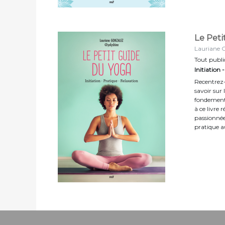
Le Pet
Lauriane 
Tout publi
Initiation 
Recentrez-
savoir sur 
fondements
à ce livre
passionnée
pratique au