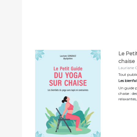
Le Peti
chaise
Lauriane 
Tout publi
Les bienfa
Un guide pr
chaise : de
relaxantes,