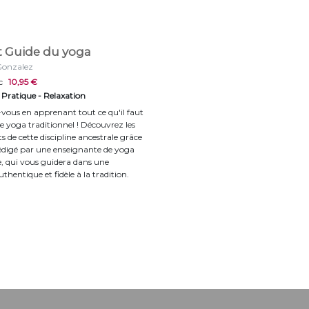
it Guide du yoga
Gonzalez
c
10,95 €
- Pratique - Relaxation
vous en apprenant tout ce qu'il faut
le yoga traditionnel ! Découvrez les
 de cette discipline ancestrale grâce
 rédigé par une enseignante de yoga
, qui vous guidera dans une
thentique et fidèle à la tradition.