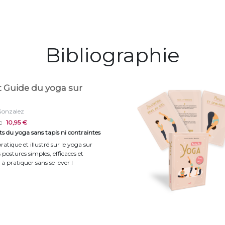
Bibliographie
t Guide du yoga sur
Gonzalez
c
10,95 €
its du yoga sans tapis ni contraintes
atique et illustré sur le yoga sur
s postures simples, efficaces et
 à pratiquer sans se lever !