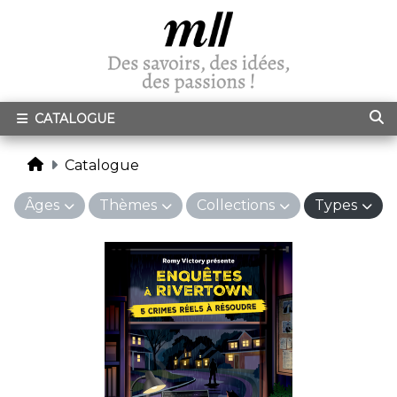
CATALOGUE
Catalogue
Âges
Thèmes
Collections
Types