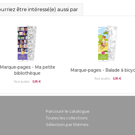
rriez être intéressé(e) aussi par
Marque-pages - Ma petite
Marque-pages - Balade à bicyc
bibliothèque
Tout public
5,95 €
Tout public
5,95 €
Parcourir le catalogue
Toutes les collections
Sélection par thèmes