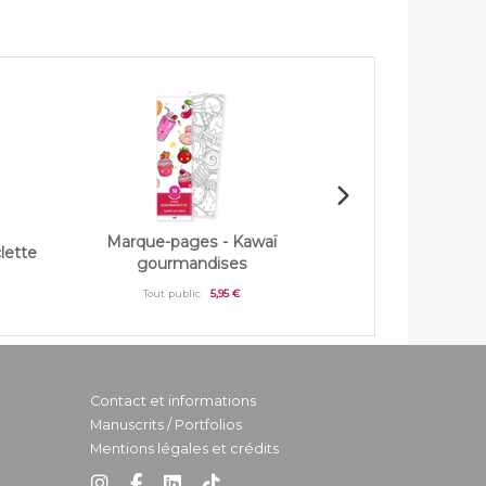
Marque-pages - Kawaï
Marque-pages
lette
gourmandises
Marra
Tout public
5,95 €
Tout publi
Contact et informations
Manuscrits / Portfolios
Mentions légales et crédits