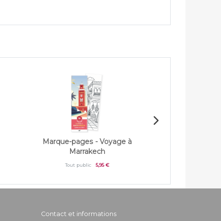
Marque-pages - Voyage à
Marque-pages -
Marrakech
Tout publi
Tout public
5,95 €
Contact et informations