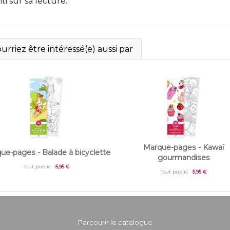
i sur sa lecture.
rriez être intéressé(e) aussi par
Marque-pages - Kawaï
ue-pages - Balade à bicyclette
gourmandises
Tout public
5,95 €
Tout public
5,95 €
Parcourir le catalogue