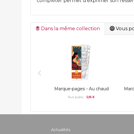
compléter permet d'exprimer son ressent
Dans la même collection
Vous pou
Marque-pages - Au chaud
Marq
Tout public
5,95 €
Actualités