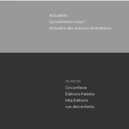
Actualités
Qui sommes-nous ?
Annuaire des auteurs-illustrateurs
JEUNESSE
Circonflexe
Éditions Palette
Mila Éditions
rue des enfants