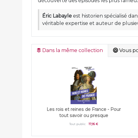
découverte des épisodes les plus fameux
Éric Labayle
est historien spécialisé d
véritable expertise et auteur de plusie
Dans la même collection
Vous pou
Les rois et reines de France - Pour
tout savoir ou presque
Tout public
17,95 €