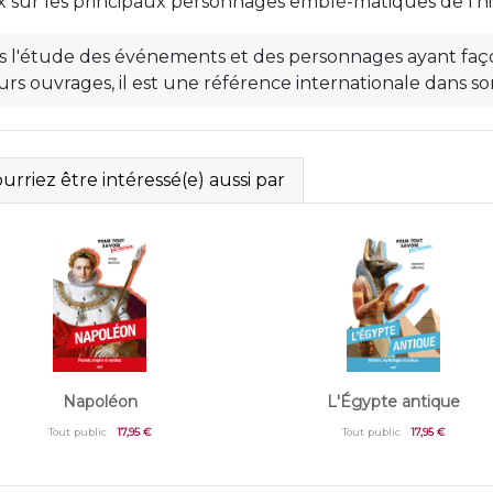
 sur les principaux personnages emblé-matiques de l'his
ans l'étude des événements et des personnages ayant fa
urs ouvrages, il est une référence internationale dans s
rriez être intéressé(e) aussi par
Napoléon
L'Égypte antique
Tout public
17,95 €
Tout public
17,95 €