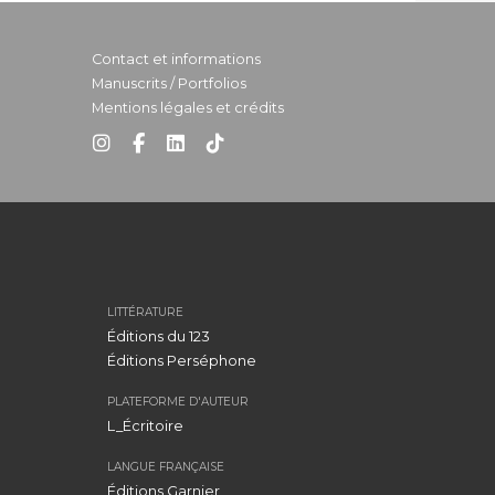
Contact et informations
Manuscrits / Portfolios
Mentions légales et crédits
LITTÉRATURE
Éditions du 123
Éditions Perséphone
PLATEFORME D'AUTEUR
L_Écritoire
LANGUE FRANÇAISE
Éditions Garnier