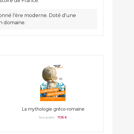
toire de France.
çonné l'ère moderne. Doté d'une
on domaine.
La mythologie gréco-romaine
Tout public
17,95 €