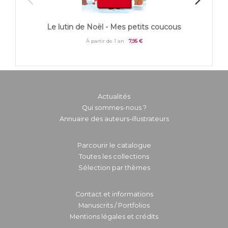
Peti
Le lutin de Noël - Mes petits coucous
À partir de 1 an
7,95 €
Actualités
Qui sommes-nous ?
Annuaire des auteurs-illustrateurs
Parcourir le catalogue
Toutes les collections
Sélection par thèmes
Contact et informations
Manuscrits / Portfolios
Mentions légales et crédits