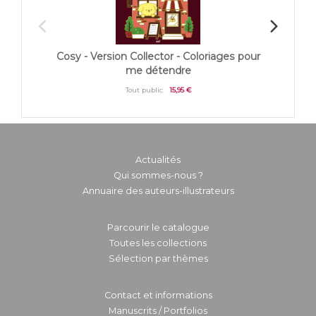
Cosy - Version Collector - Coloriages pour
Un dim
me détendre
Tout public
15,95 €
Actualités
Qui sommes-nous ?
Annuaire des auteurs-illustrateurs
Parcourir le catalogue
Toutes les collections
Sélection par thèmes
Contact et informations
Manuscrits / Portfolios