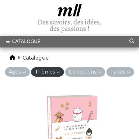
CATALOGUE
Catalogue
Âges
Thèmes
Collections
Types