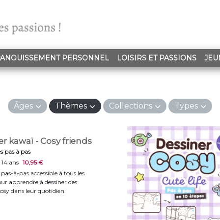
ANOUISSEMENT PERSONNEL
LOISIRS ET PASSIONS
JEU
Âges
Thèmes
Collections
Types
r kawaï - Cosy friends
s pas à pas
 14 ans
10,95 €
 pas-à-pas accessible à tous les
ur apprendre à dessiner des
sy dans leur quotidien.