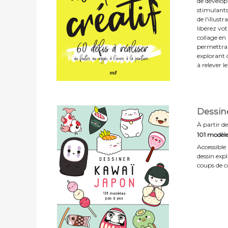
de développ
stimulants.
de l'illus
libérez vo
collage en 
permettra 
explorant d
à relever le
Dessin
À partir de
101 modèle
Accessible
dessin exp
coups de c