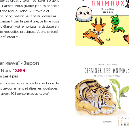
er sa créativité en réalisant 60 défis
 Laissez-vous guider par les conseils
tratrice Maud Denoux-Dewald et
tre imagination. Allant du dessin au
passant par la peinture, ce livre vous
d'élargir votre horizon artistique en
e nouvelles pratiques. Alors, prêt(e)
 défi créatif ?
er kawaï - Japon
 14 ans
10,95 €
s pas à pas
 à tous les niveaux, cette méthode de
lique comment réaliser, en quelques
rayon, 101 personnages kawaï.