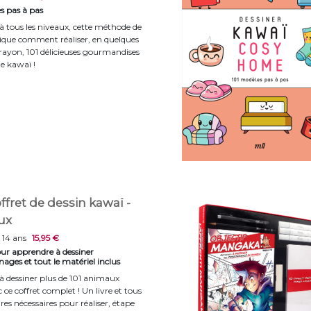
s pas à pas
 à tous les niveaux, cette méthode de
lique comment réaliser, en quelques
rayon, 101 délicieuses gourmandises
le kawaï !
fret de dessin kawaï -
ux
 14 ans
15,95 €
our apprendre à dessiner
nages et tout le matériel inclus
 dessiner plus de 101 animaux
ce coffret complet ! Un livre et tous
ires nécessaires pour réaliser, étape