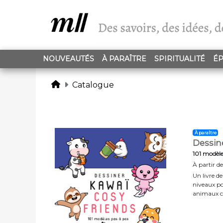
NOUVEAUTÉS
À PARAÎTRE
SPIRITUALITÉ
ÉP
Catalogue
À paraître
Dessine
101 modèle
À partir de
Un livre de
niveaux po
animaux co