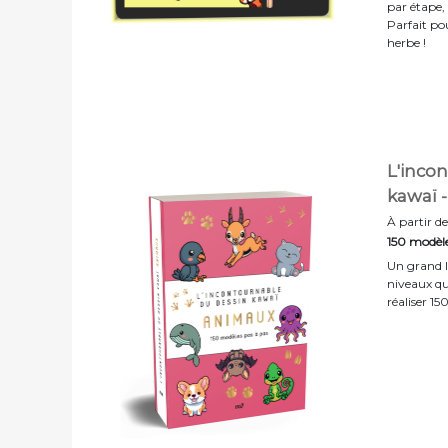
par étape,
Parfait pou
herbe !
L'inco
kawaï 
À partir de
150 modèle
Un grand l
niveaux qu
réaliser 1