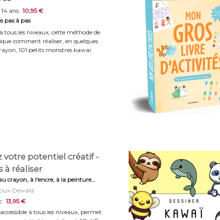
 14 ans
10,95 €
s pas à pas
 à tous les niveaux, cette méthode de
lique comment réaliser, en quelques
rayon, 101 petits monstres kawaï.
 votre potentiel créatif -
s à réaliser
au crayon, à l'encre, à la peinture…
oux-Dewald
c
13,95 €
 accessible à tous les niveaux, permet