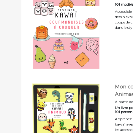
101 modèle
Accessible
dessin exp
coups de c
dans le sty
Mon cof
Anima
À partir de
Un livre p
101 person
Apprenez à
kawaï avec 
les accesso