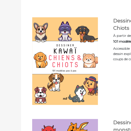
Dessine
Chiots
À partir de
101 modèle
Accessible
dessin exp
coups de c
Dessine
monst