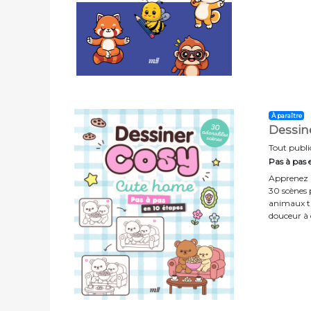
À paraître
Dessin
Tout publi
Pas à pas 
Apprenez à
30 scènes p
animaux tr
douceur à