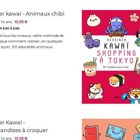
er kawaï - Animaux chibi
 14 ans
10,95 €
s pas à pas
 à tous les niveaux, cette méthode de
lique comment réaliser, en quelques
rayon, 101 adorables animaux.
er Kawaï -
ndises à croquer
 14 ans
10,95 €