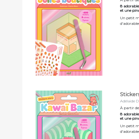
8 adorable
et une pin
Un petit m
d'adorables
Sticker
Adélaïde 
À partir de
8 adorable
et une pin
Un petit m
d'adorables