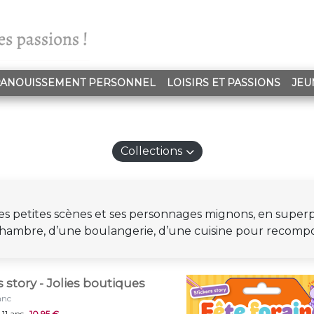
ANOUISSEMENT PERSONNEL
LOISIRS ET PASSIONS
JEU
Collections
 petites scènes et ses personnages mignons, en superpos
 chambre, d’une boulangerie, d’une cuisine pour recompo
s story - Jolies boutiques
anc
 11 ans
10,95 €