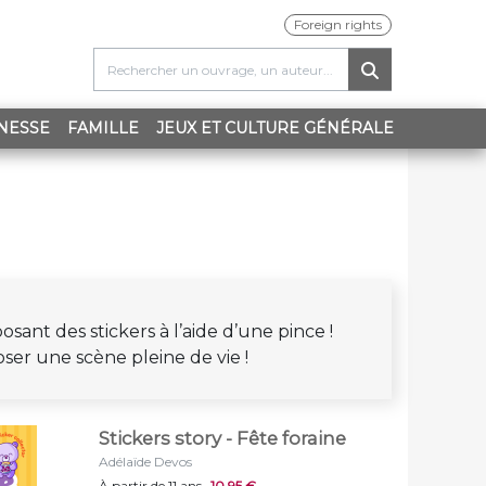
Foreign rights
NESSE
FAMILLE
JEUX ET CULTURE GÉNÉRALE
ant des stickers à l’aide d’une pince !
ser une scène pleine de vie !
Stickers story - Fête foraine
Adélaïde Devos
À partir de 11 ans
10,95 €