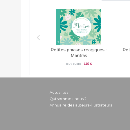
Petites phrases magiques -
Pet
Mantras
Tout public
6,95 €
Actualités
Qui sommes-nous ?
Annuaire des auteurs-illustrateurs