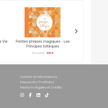
a Vie
Petites phrases magiques - Les
Petites phrases m
Principes toltèques
feel 
Tout public
6,95 €
Tout publi
Contact et informations
Manuscrits / Portfolios
Mentions légales et crédits