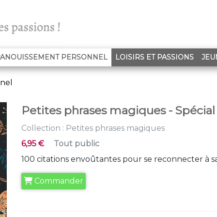
(CURRENT)
ANOUISSEMENT PERSONNEL
LOISIRS ET PASSIONS
JEU
nel
Petites phrases magiques - Spécial
Collection :
Petites phrases magiques
6,95 €
Tout public
100 citations envoûtantes pour se reconnecter à sa
Commander