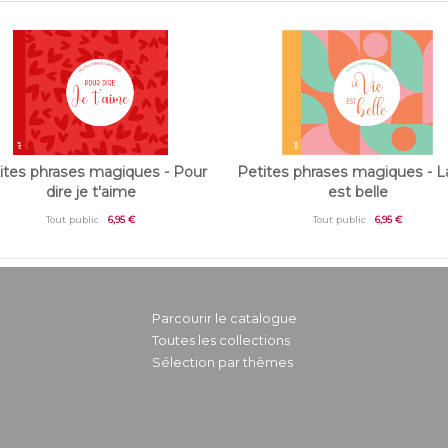
ites phrases magiques - Pour
Petites phrases magiques - L
dire je t'aime
est belle
Tout public
6,95 €
Tout public
6,95 €
Parcourir le catalogue
Toutes les collections
Sélection par thèmes