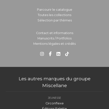
Parcourir le catalogue
Toutes les collections
Sélection par thèmes
Contact et informations
Manuscrits / Portfolios
Mentions légales et crédits
Les autres marques du groupe
Miscellane
JEUNESSE
Circonflexe
Éditions Palette