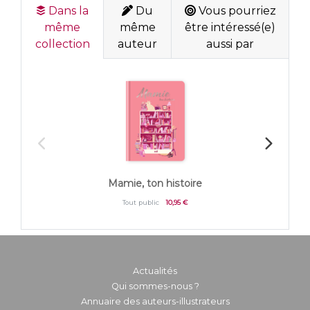
Dans la
Du
Vous pourriez
même
même
être intéressé(e)
collection
auteur
aussi par
Mamie, ton histoire
Tout public
10,95 €
Actualités
Qui sommes-nous ?
Annuaire des auteurs-illustrateurs