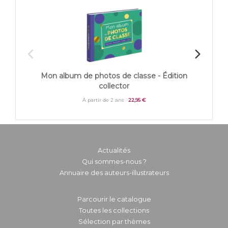
Mon album de photos de classe - Édition
Mo
collector
À partir de 2 ans
22,95 €
Actualités
Qui sommes-nous ?
Annuaire des auteurs-illustrateurs
Parcourir le catalogue
Toutes les collections
Sélection par thèmes