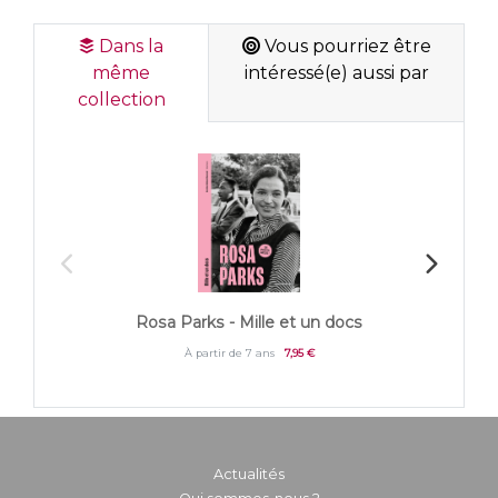
Dans la
Vous pourriez être
même
intéressé(e) aussi par
collection
Rosa Parks - Mille et un docs
L
À partir de 7 ans
7,95 €
Actualités