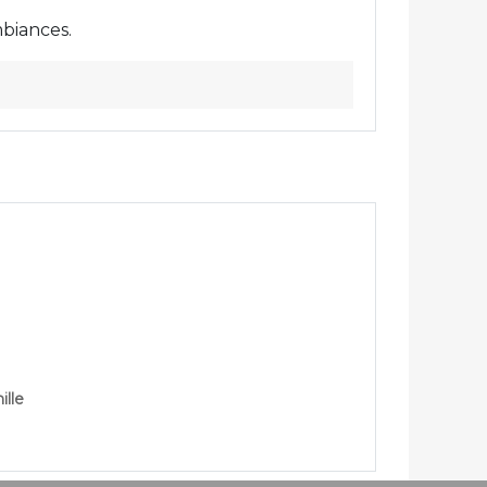
mbiances.
ille