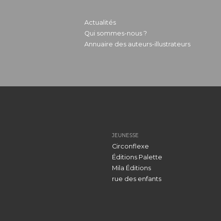
Actualités
Qui sommes-nous ?
Annuaire des auteurs-illustrateurs
JEUNESSE
Circonflexe
Éditions Palette
Mila Éditions
rue des enfants