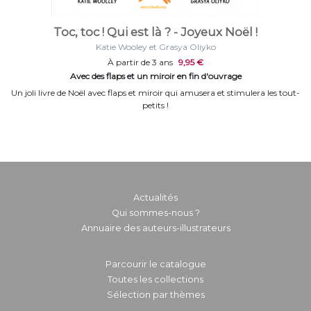
Toc, toc ! Qui est là ? - Joyeux Noël !
Katie Wooley et Grasya Oliyko
À partir de 3 ans
9,95 €
Avec des flaps et un miroir en fin d'ouvrage
Un joli livre de Noël avec flaps et miroir qui amusera et stimulera les tout-
petits !
Actualités
Qui sommes-nous ?
Annuaire des auteurs-illustrateurs
Parcourir le catalogue
Toutes les collections
Sélection par thèmes